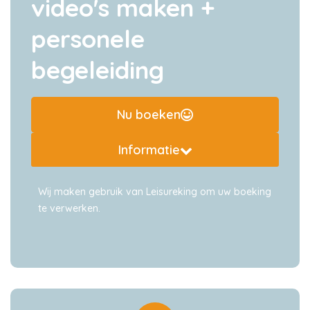
video's maken +
personele
begeleiding
Nu boeken
Informatie
Wij maken gebruik van Leisureking om uw boeking
te verwerken.