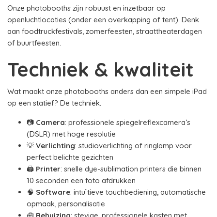
Onze photobooths zijn robuust en inzetbaar op
openluchtlocaties (onder een overkapping of tent). Denk
aan foodtruckfestivals, zomerfeesten, straattheaterdagen
of buurtfeesten.
Techniek & kwaliteit
Wat maakt onze photobooths anders dan een simpele iPad
op een statief? De techniek.
📷
Camera
: professionele spiegelreflexcamera’s
(DSLR) met hoge resolutie
💡
Verlichting
: studioverlichting of ringlamp voor
perfect belichte gezichten
🖨️
Printer
: snelle dye-sublimation printers die binnen
10 seconden een foto afdrukken
🧠
Software
: intuïtieve touchbediening, automatische
opmaak, personalisatie
🧰
Behuizing
: stevige, professionele kasten met