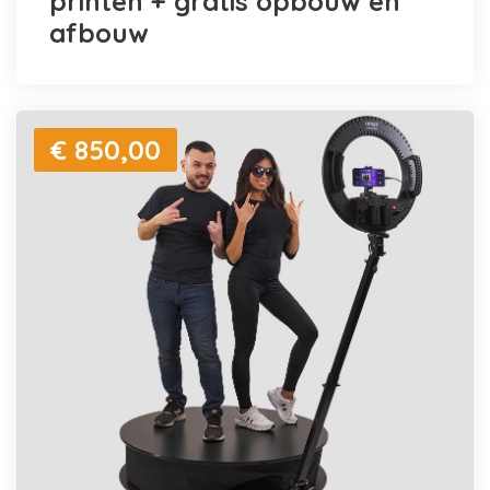
printen + gratis opbouw en
afbouw
€ 850,00