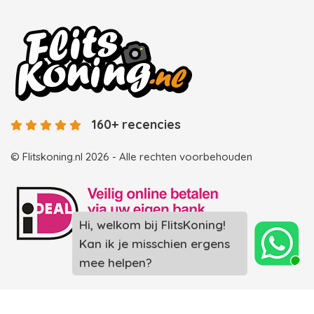
160+ recencies
© Flitskoning.nl 2026 - Alle rechten voorbehouden
Landingspagina overzicht photobooths
Landingspagina overzicht videobooths
Photobooth huren in Spijkenisse