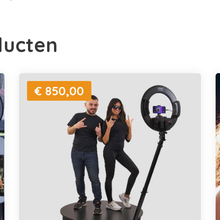
ducten
€ 850,00