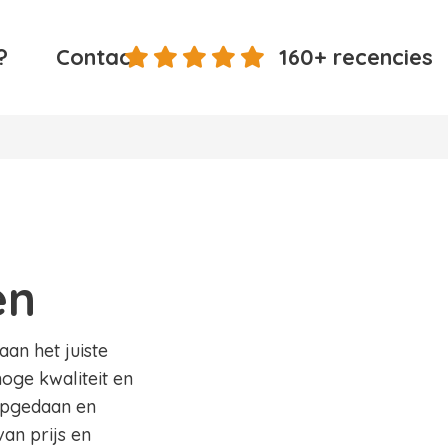
?
Contact
160+ recencies
n
en
aan het juiste
hoge kwaliteit en
 opgedaan en
an prijs en