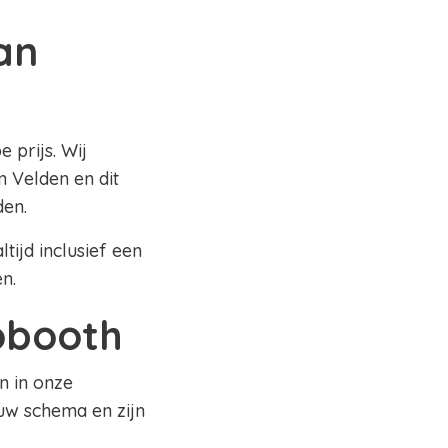
an
 prijs. Wij
 Velden en dit
den.
tijd inclusief een
en.
tobooth
n in onze
uw schema en zijn