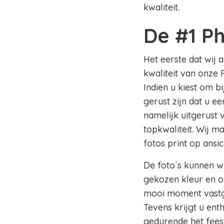
kwaliteit.
De #1 P
Het eerste dat wij 
kwaliteit van onze 
Indien u kiest om b
gerust zijn dat u e
namelijk uitgerust
topkwaliteit. Wij m
fotos print op ansi
De foto´s kunnen wi
gekozen kleur en of
mooi moment vastge
Tevens krijgt u en
gedurende het fees