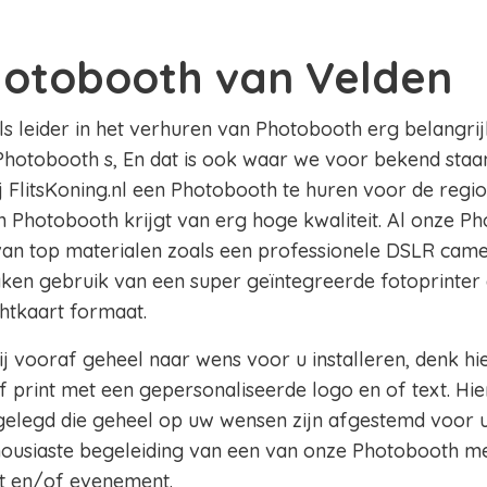
hotobooth van Velden
als leider in het verhuren van Photobooth erg belangrij
Photobooth s, En dat is ook waar we voor bekend staan 
ij FlitsKoning.nl een Photobooth te huren voor de regi
en Photobooth krijgt van erg hoge kwaliteit. Al onze Ph
 van top materialen zoals een professionele DSLR came
aken gebruik van een super geïntegreerde fotoprinter 
chtkaart formaat.
j vooraf geheel naar wens voor u installeren, denk hi
 print met een gepersonaliseerde logo en of text. Hie
legd die geheel op uw wensen zijn afgestemd voor u
thousiaste begeleiding van een van onze Photobooth m
t en/of evenement.