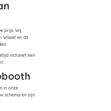
an
 prijs. Wij
 Wissel en dit
den.
tijd inclusief een
en.
tobooth
n in onze
uw schema en zijn