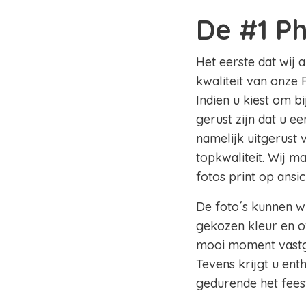
De #1 P
Het eerste dat wij 
kwaliteit van onze 
Indien u kiest om b
gerust zijn dat u e
namelijk uitgerust
topkwaliteit. Wij m
fotos print op ansi
De foto´s kunnen wi
gekozen kleur en of
mooi moment vastge
Tevens krijgt u en
gedurende het fees