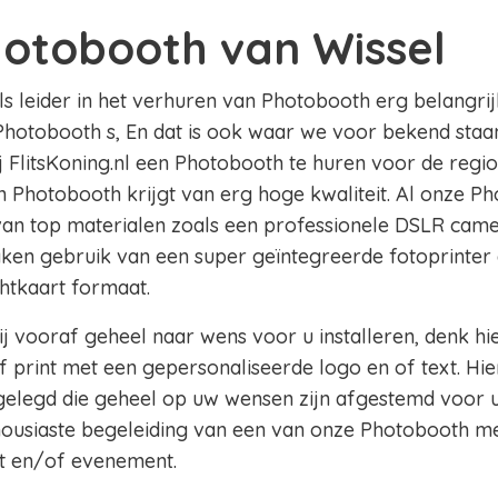
hotobooth van Wissel
als leider in het verhuren van Photobooth erg belangrij
Photobooth s, En dat is ook waar we voor bekend staan 
ij FlitsKoning.nl een Photobooth te huren voor de regi
en Photobooth krijgt van erg hoge kwaliteit. Al onze Ph
 van top materialen zoals een professionele DSLR came
aken gebruik van een super geïntegreerde fotoprinter 
chtkaart formaat.
j vooraf geheel naar wens voor u installeren, denk hi
 print met een gepersonaliseerde logo en of text. Hie
legd die geheel op uw wensen zijn afgestemd voor u
thousiaste begeleiding van een van onze Photobooth m
t en/of evenement.