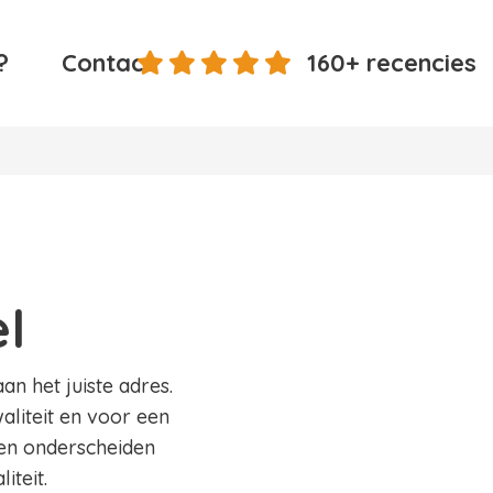
?
Contact
160+ recencies
l
an het juiste adres.
aliteit en voor een
 en onderscheiden
iteit.