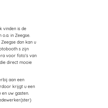
k vinden is de
o.a. in Zeegse.
o Zeegse dan kan u
otobooth s zijn
ra voor foto’s van
die direct mooie
erbij aan een
rdoor krijgt u een
 en uw gasten.
edewerker(ster)