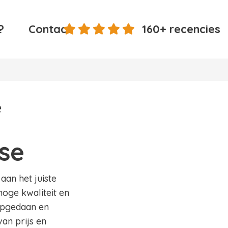
?
Contact
160+ recencies
e
se
aan het juiste
hoge kwaliteit en
 opgedaan en
an prijs en