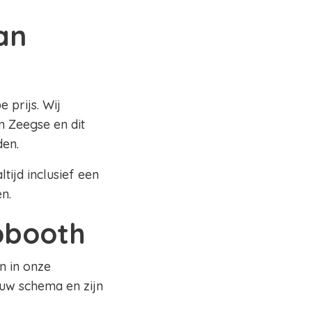
an
 prijs. Wij
n Zeegse en dit
den.
tijd inclusief een
en.
tobooth
n in onze
 uw schema en zijn