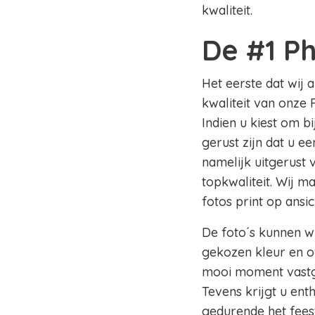
kwaliteit.
De #1 P
Het eerste dat wij 
kwaliteit van onze 
Indien u kiest om b
gerust zijn dat u e
namelijk uitgerust
topkwaliteit. Wij m
fotos print op ansi
De foto´s kunnen wi
gekozen kleur en of
mooi moment vastge
Tevens krijgt u en
gedurende het fees