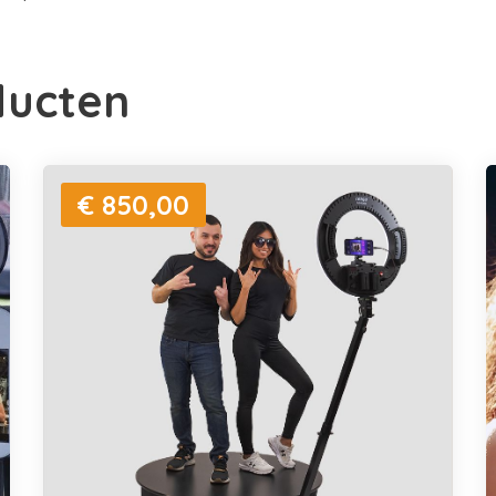
ducten
€ 850,00