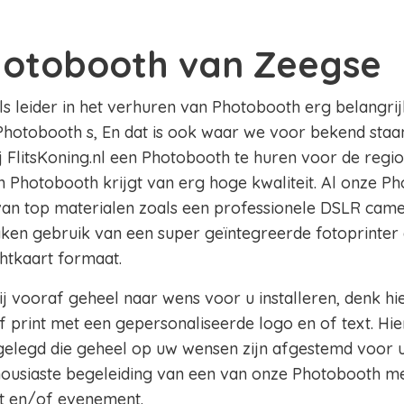
hotobooth van Zeegse
als leider in het verhuren van Photobooth erg belangrij
Photobooth s, En dat is ook waar we voor bekend staan 
ij FlitsKoning.nl een Photobooth te huren voor de regi
en Photobooth krijgt van erg hoge kwaliteit. Al onze Ph
 van top materialen zoals een professionele DSLR came
aken gebruik van een super geïntegreerde fotoprinter 
chtkaart formaat.
j vooraf geheel naar wens voor u installeren, denk hi
 print met een gepersonaliseerde logo en of text. Hie
legd die geheel op uw wensen zijn afgestemd voor u
thousiaste begeleiding van een van onze Photobooth m
t en/of evenement.