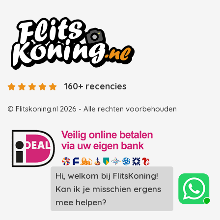
160+ recencies
© Flitskoning.nl 2026 - Alle rechten voorbehouden
Landingspagina overzicht photobooths
Landingspagina overzicht videobooths
Photobooth huren in Spijkenisse