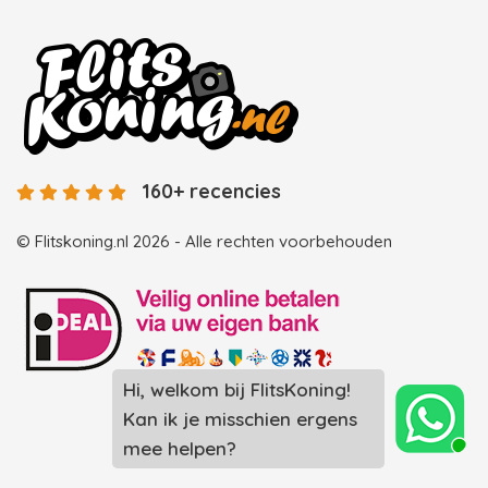
160+ recencies
© Flitskoning.nl 2026 - Alle rechten voorbehouden
Landingspagina overzicht photobooths
Landingspagina overzicht videobooths
Photobooth huren in Spijkenisse