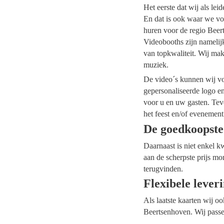
Het eerste dat wij als le
En dat is ook waar we voo
huren voor de regio Beert
Videobooths zijn namelij
van topkwaliteit. Wij mak
muziek.
De video´s kunnen wij voo
gepersonaliseerde logo e
voor u en uw gasten. Tev
het feest en/of evenement
De goedkoopste
Daarnaast is niet enkel k
aan de scherpste prijs mo
terugvinden.
Flexibele lever
Als laatste kaarten wij o
Beertsenhoven. Wij passe