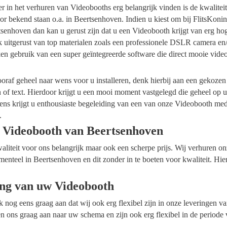
ider in het verhuren van Videobooths erg belangrijk vinden is de kwalite
r bekend staan o.a. in Beertsenhoven. Indien u kiest om bij FlitsKoni
senhoven dan kan u gerust zijn dat u een Videobooth krijgt van erg hog
k uitgerust van top materialen zoals een professionele DSLR camera en
en gebruik van een super geïntegreerde software die direct mooie vide
raf geheel naar wens voor u installeren, denk hierbij aan een gekozen
n of text. Hierdoor krijgt u een mooi moment vastgelegd die geheel op
ens krijgt u enthousiaste begeleiding van een van onze Videobooth me
.
 Videobooth van Beertsenhoven
waliteit voor ons belangrijk maar ook een scherpe prijs. Wij verhuren 
menteel in Beertsenhoven en dit zonder in te boeten voor kwaliteit. Hie
ing van uw Videobooth
ok nog eens graag aan dat wij ook erg flexibel zijn in onze leveringen 
n ons graag aan naar uw schema en zijn ook erg flexibel in de periode