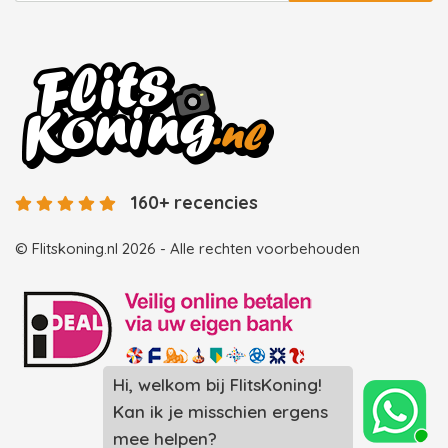
160+ recencies
© Flitskoning.nl 2026 - Alle rechten voorbehouden
Landingspagina overzicht photobooths
Landingspagina overzicht videobooths
Photobooth huren in Spijkenisse