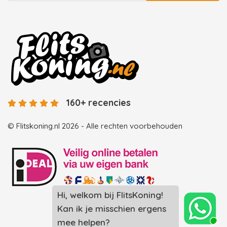
160+ recencies
© Flitskoning.nl 2026 - Alle rechten voorbehouden
Landingspagina overzicht photobooths
Landingspagina overzicht videobooths
Photobooth huren in Spijkenisse