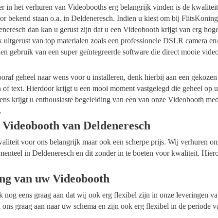
ider in het verhuren van Videobooths erg belangrijk vinden is de kwalite
r bekend staan o.a. in Deldeneresch. Indien u kiest om bij FlitsKonin
neresch dan kan u gerust zijn dat u een Videobooth krijgt van erg hoge
k uitgerust van top materialen zoals een professionele DSLR camera en
en gebruik van een super geïntegreerde software die direct mooie vide
raf geheel naar wens voor u installeren, denk hierbij aan een gekozen
n of text. Hierdoor krijgt u een mooi moment vastgelegd die geheel op
ens krijgt u enthousiaste begeleiding van een van onze Videobooth me
.
 Videobooth van Deldeneresch
waliteit voor ons belangrijk maar ook een scherpe prijs. Wij verhuren 
menteel in Deldeneresch en dit zonder in te boeten voor kwaliteit. Hier
ing van uw Videobooth
ok nog eens graag aan dat wij ook erg flexibel zijn in onze leveringen 
 ons graag aan naar uw schema en zijn ook erg flexibel in de periode v