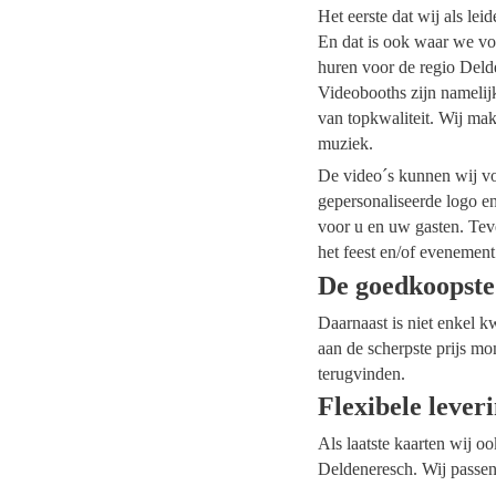
Het eerste dat wij als le
En dat is ook waar we voo
huren voor de regio Delde
Videobooths zijn namelij
van topkwaliteit. Wij mak
muziek.
De video´s kunnen wij voo
gepersonaliseerde logo e
voor u en uw gasten. Tev
het feest en/of evenement
De goedkoopste
Daarnaast is niet enkel k
aan de scherpste prijs mo
terugvinden.
Flexibele lever
Als laatste kaarten wij o
Deldeneresch. Wij passen