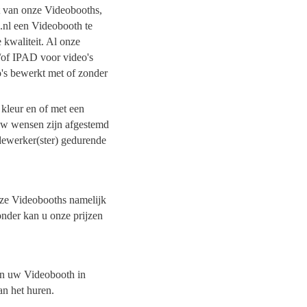
it van onze Videobooths,
g.nl een Videobooth te
 kwaliteit. Al onze
/of IPAD voor video's
o's bewerkt met of zonder
 kleur en of met een
 uw wensen zijn afgestemd
dewerker(ster) gedurende
onze Videobooths namelijk
onder kan u onze prijzen
van uw Videobooth in
an het huren.