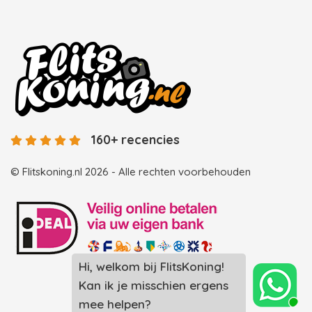
160+ recencies
© Flitskoning.nl 2026 - Alle rechten voorbehouden
Landingspagina overzicht photobooths
Landingspagina overzicht videobooths
Photobooth huren in Spijkenisse