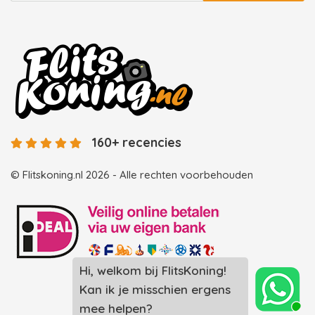
160+ recencies
© Flitskoning.nl 2026 - Alle rechten voorbehouden
Landingspagina overzicht photobooths
Landingspagina overzicht videobooths
Photobooth huren in Spijkenisse