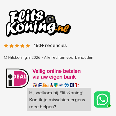
160+ recencies
© Flitskoning.nl 2026 - Alle rechten voorbehouden
Landingspagina overzicht photobooths
Landingspagina overzicht videobooths
Photobooth huren in Spijkenisse