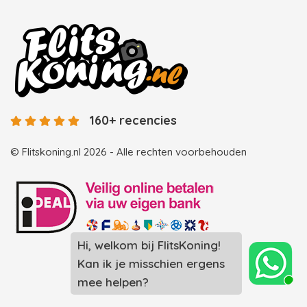
160+ recencies
© Flitskoning.nl 2026 - Alle rechten voorbehouden
Landingspagina overzicht photobooths
Landingspagina overzicht videobooths
Photobooth huren in Spijkenisse