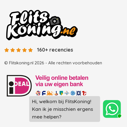
160+ recencies
© Flitskoning.nl 2026 - Alle rechten voorbehouden
Landingspagina overzicht photobooths
Landingspagina overzicht videobooths
Photobooth huren in Spijkenisse