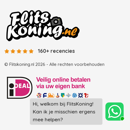
160+ recencies
© Flitskoning.nl 2026 - Alle rechten voorbehouden
Landingspagina overzicht photobooths
Landingspagina overzicht videobooths
Photobooth huren in Spijkenisse