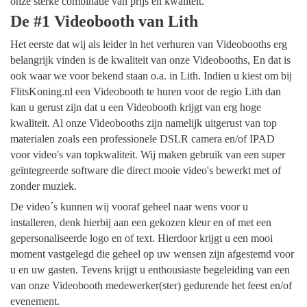
onze sterke combinatie van prijs en kwaliteit.
De #1 Videobooth van Lith
Het eerste dat wij als leider in het verhuren van Videobooths erg
belangrijk vinden is de kwaliteit van onze Videobooths, En dat is
ook waar we voor bekend staan o.a. in Lith. Indien u kiest om bij
FlitsKoning.nl een Videobooth te huren voor de regio Lith dan
kan u gerust zijn dat u een Videobooth krijgt van erg hoge
kwaliteit. Al onze Videobooths zijn namelijk uitgerust van top
materialen zoals een professionele DSLR camera en/of IPAD
voor video's van topkwaliteit. Wij maken gebruik van een super
geïntegreerde software die direct mooie video's bewerkt met of
zonder muziek.
De video´s kunnen wij vooraf geheel naar wens voor u
installeren, denk hierbij aan een gekozen kleur en of met een
gepersonaliseerde logo en of text. Hierdoor krijgt u een mooi
moment vastgelegd die geheel op uw wensen zijn afgestemd voor
u en uw gasten. Tevens krijgt u enthousiaste begeleiding van een
van onze Videobooth medewerker(ster) gedurende het feest en/of
evenement.