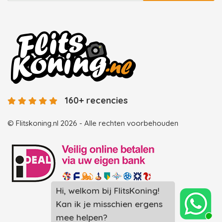
160+ recencies
© Flitskoning.nl 2026 - Alle rechten voorbehouden
Landingspagina overzicht photobooths
Landingspagina overzicht videobooths
Photobooth huren in Spijkenisse