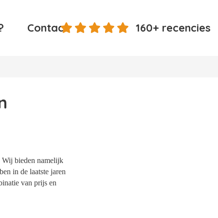
?
Contact
160+ recencies
n
. Wij bieden namelijk
en in de laatste jaren
natie van prijs en