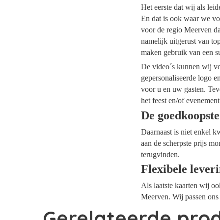
Het eerste dat wij als le
En dat is ook waar we vo
voor de regio Meerven dan
namelijk uitgerust van t
maken gebruik van een su
De video´s kunnen wij voo
gepersonaliseerde logo e
voor u en uw gasten. Tev
het feest en/of evenement
De goedkoopste
Daarnaast is niet enkel k
aan de scherpste prijs mo
terugvinden.
Flexibele lever
Als laatste kaarten wij o
Meerven. Wij passen ons 
Gerelateerde pro