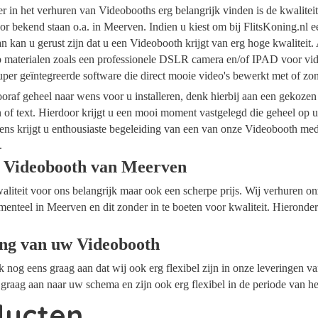
ider in het verhuren van Videobooths erg belangrijk vinden is de kwalite
or bekend staan o.a. in Meerven. Indien u kiest om bij FlitsKoning.nl 
 kan u gerust zijn dat u een Videobooth krijgt van erg hoge kwaliteit.
op materialen zoals een professionele DSLR camera en/of IPAD voor vide
per geïntegreerde software die direct mooie video's bewerkt met of z
raf geheel naar wens voor u installeren, denk hierbij aan een gekozen
n of text. Hierdoor krijgt u een mooi moment vastgelegd die geheel op
ens krijgt u enthousiaste begeleiding van een van onze Videobooth me
.
 Videobooth van Meerven
waliteit voor ons belangrijk maar ook een scherpe prijs. Wij verhuren 
menteel in Meerven en dit zonder in te boeten voor kwaliteit. Hieronder
ing van uw Videobooth
ok nog eens graag aan dat wij ook erg flexibel zijn in onze leveringen 
graag aan naar uw schema en zijn ook erg flexibel in de periode van h
ducten