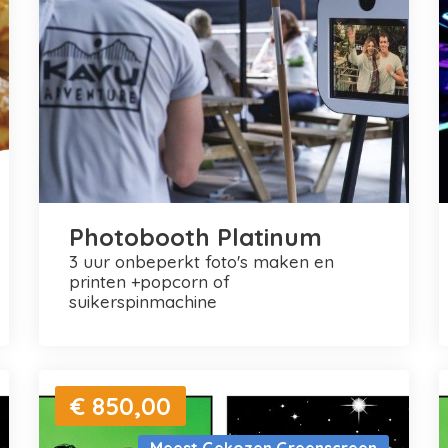
Photobooth Platinum
3 uur onbeperkt foto's maken en
printen +popcorn of
suikerspinmachine
€ 850,00
Meest Gekozen Greenscreen