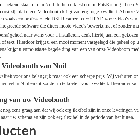
r bekend staan o.a. in Nuil. Indien u kiest om bij FlitsKoning.nl een 
erust zijn dat u een Videobooth krijgt van erg hoge kwaliteit. Al onze 
alen zoals een professionele DSLR camera en/of IPAD voor video's van 
ïntegreerde software die direct mooie video's bewerkt met of zonder m
raf geheel naar wens voor u installeren, denk hierbij aan een gekozen
n of text. Hierdoor krijgt u een mooi moment vastgelegd die geheel op
ens krijgt u enthousiaste begeleiding van een van onze Videobooth me
.
 Videobooth van Nuil
waliteit voor ons belangrijk maar ook een scherpe prijs. Wij verhuren 
menteel in Nuil en dit zonder in te boeten voor kwaliteit. Hieronder kan
ing van uw Videobooth
ok nog eens graag aan dat wij ook erg flexibel zijn in onze leveringen 
naar uw schema en zijn ook erg flexibel in de periode van het huren.
ducten