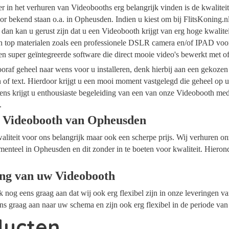
ider in het verhuren van Videobooths erg belangrijk vinden is de kwalite
or bekend staan o.a. in Opheusden. Indien u kiest om bij FlitsKoning.n
dan kan u gerust zijn dat u een Videobooth krijgt van erg hoge kwalite
an top materialen zoals een professionele DSLR camera en/of IPAD voor
n super geïntegreerde software die direct mooie video's bewerkt met 
raf geheel naar wens voor u installeren, denk hierbij aan een gekozen
n of text. Hierdoor krijgt u een mooi moment vastgelegd die geheel op
ens krijgt u enthousiaste begeleiding van een van onze Videobooth me
.
 Videobooth van Opheusden
waliteit voor ons belangrijk maar ook een scherpe prijs. Wij verhuren 
menteel in Opheusden en dit zonder in te boeten voor kwaliteit. Hieron
ing van uw Videobooth
ok nog eens graag aan dat wij ook erg flexibel zijn in onze leveringen 
s graag aan naar uw schema en zijn ook erg flexibel in de periode van
ducten