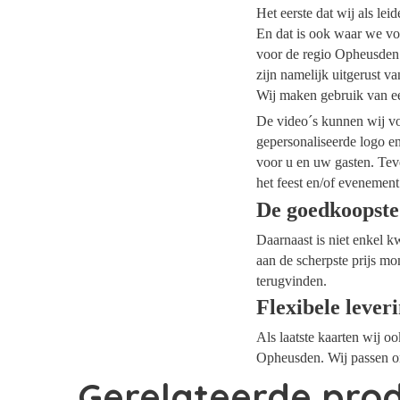
Het eerste dat wij als le
En dat is ook waar we vo
voor de regio Opheusden 
zijn namelijk uitgerust v
Wij maken gebruik van ee
De video´s kunnen wij voo
gepersonaliseerde logo e
voor u en uw gasten. Tev
het feest en/of evenement
De goedkoopste
Daarnaast is niet enkel k
aan de scherpste prijs mo
terugvinden.
Flexibele lever
Als laatste kaarten wij o
Opheusden. Wij passen on
Gerelateerde pro