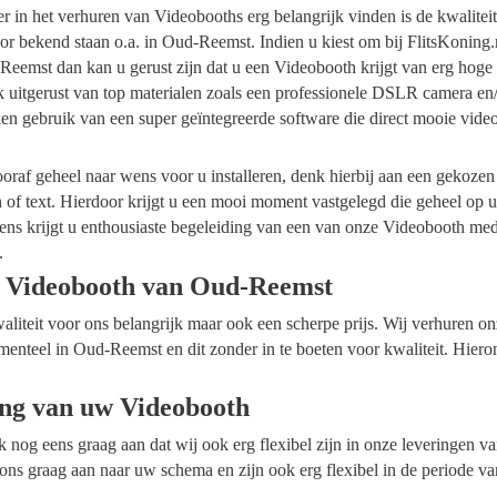
ider in het verhuren van Videobooths erg belangrijk vinden is de kwalite
or bekend staan o.a. in Oud-Reemst. Indien u kiest om bij FlitsKoning.
eemst dan kan u gerust zijn dat u een Videobooth krijgt van erg hoge 
k uitgerust van top materialen zoals een professionele DSLR camera en
en gebruik van een super geïntegreerde software die direct mooie vide
raf geheel naar wens voor u installeren, denk hierbij aan een gekozen
n of text. Hierdoor krijgt u een mooi moment vastgelegd die geheel op
ens krijgt u enthousiaste begeleiding van een van onze Videobooth me
.
e Videobooth van Oud-Reemst
waliteit voor ons belangrijk maar ook een scherpe prijs. Wij verhuren 
menteel in Oud-Reemst en dit zonder in te boeten voor kwaliteit. Hiero
ing van uw Videobooth
ok nog eens graag aan dat wij ook erg flexibel zijn in onze leveringen 
ns graag aan naar uw schema en zijn ook erg flexibel in de periode va