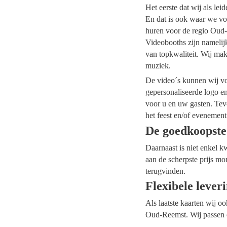
Het eerste dat wij als le
En dat is ook waar we vo
huren voor de regio Oud-R
Videobooths zijn namelij
van topkwaliteit. Wij mak
muziek.
De video´s kunnen wij voo
gepersonaliseerde logo e
voor u en uw gasten. Tev
het feest en/of evenement
De goedkoopst
Daarnaast is niet enkel k
aan de scherpste prijs mo
terugvinden.
Flexibele lever
Als laatste kaarten wij o
Oud-Reemst. Wij passen o