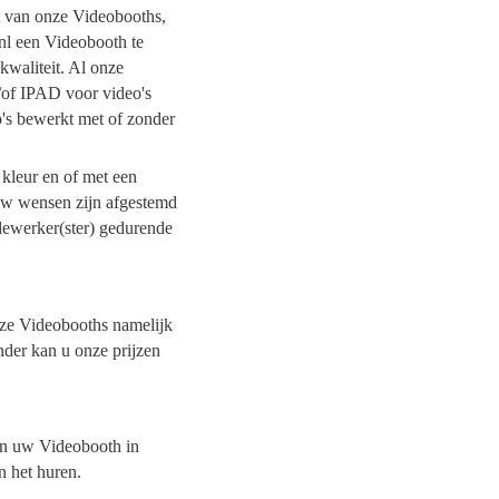
it van onze Videobooths,
nl een Videobooth te
kwaliteit. Al onze
/of IPAD voor video's
o's bewerkt met of zonder
 kleur en of met een
 uw wensen zijn afgestemd
dewerker(ster) gedurende
onze Videobooths namelijk
nder kan u onze prijzen
van uw Videobooth in
n het huren.