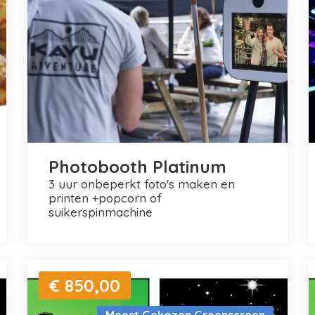
Photobooth Platinum
3 uur onbeperkt foto's maken en
printen +popcorn of
suikerspinmachine
€ 850,00
Meest Gekozen Greenscreen