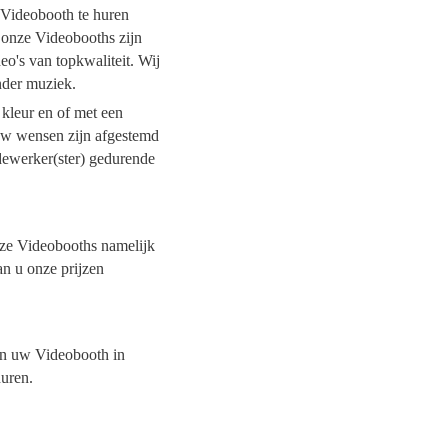
n Videobooth te huren
l onze Videobooths zijn
o's van topkwaliteit. Wij
onder muziek.
 kleur en of met een
 uw wensen zijn afgestemd
dewerker(ster) gedurende
onze Videobooths namelijk
an u onze prijzen
van uw Videobooth in
huren.