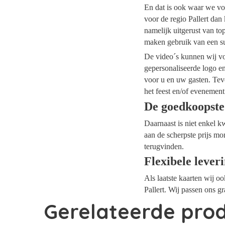
En dat is ook waar we voo
voor de regio Pallert dan
namelijk uitgerust van t
maken gebruik van een su
De video´s kunnen wij voo
gepersonaliseerde logo e
voor u en uw gasten. Tev
het feest en/of evenement
De goedkoopste
Daarnaast is niet enkel k
aan de scherpste prijs mo
terugvinden.
Flexibele lever
Als laatste kaarten wij o
Pallert. Wij passen ons g
Gerelateerde pro