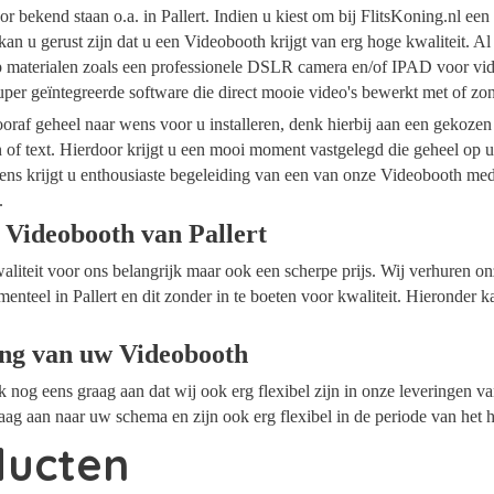
r bekend staan o.a. in Pallert. Indien u kiest om bij FlitsKoning.nl ee
 kan u gerust zijn dat u een Videobooth krijgt van erg hoge kwaliteit. A
op materialen zoals een professionele DSLR camera en/of IPAD voor vide
per geïntegreerde software die direct mooie video's bewerkt met of z
raf geheel naar wens voor u installeren, denk hierbij aan een gekozen
n of text. Hierdoor krijgt u een mooi moment vastgelegd die geheel op
ens krijgt u enthousiaste begeleiding van een van onze Videobooth me
.
 Videobooth van Pallert
waliteit voor ons belangrijk maar ook een scherpe prijs. Wij verhuren 
menteel in Pallert en dit zonder in te boeten voor kwaliteit. Hieronder k
ing van uw Videobooth
ok nog eens graag aan dat wij ook erg flexibel zijn in onze leveringen 
raag aan naar uw schema en zijn ook erg flexibel in de periode van het 
ducten