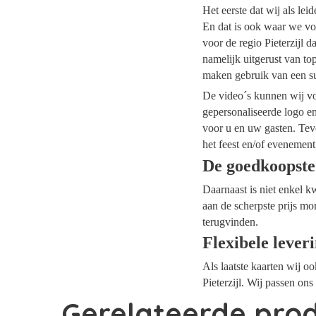
Het eerste dat wij als le
En dat is ook waar we voo
voor de regio Pieterzijl 
namelijk uitgerust van t
maken gebruik van een su
De video´s kunnen wij voo
gepersonaliseerde logo e
voor u en uw gasten. Tev
het feest en/of evenement
De goedkoopste 
Daarnaast is niet enkel k
aan de scherpste prijs mom
terugvinden.
Flexibele lever
Als laatste kaarten wij o
Pieterzijl. Wij passen on
Gerelateerde pro