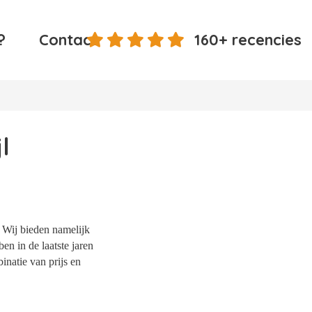
?
Contact
160+ recencies
l
. Wij bieden namelijk
en in de laatste jaren
natie van prijs en