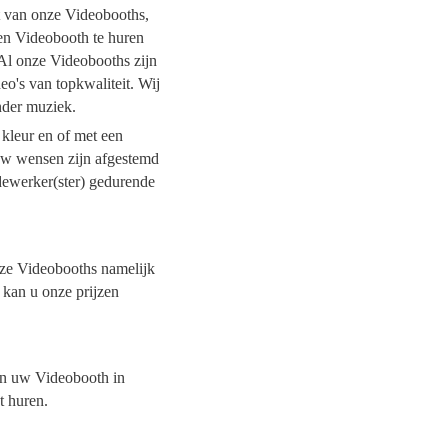
it van onze Videobooths,
een Videobooth te huren
. Al onze Videobooths zijn
o's van topkwaliteit. Wij
onder muziek.
 kleur en of met een
 uw wensen zijn afgestemd
dewerker(ster) gedurende
onze Videobooths namelijk
r kan u onze prijzen
van uw Videobooth in
et huren.