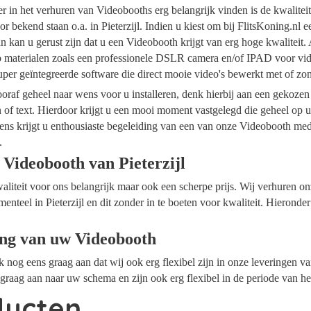
ider in het verhuren van Videobooths erg belangrijk vinden is de kwalite
r bekend staan o.a. in Pieterzijl. Indien u kiest om bij FlitsKoning.nl 
dan kan u gerust zijn dat u een Videobooth krijgt van erg hoge kwaliteit
op materialen zoals een professionele DSLR camera en/of IPAD voor vide
per geïntegreerde software die direct mooie video's bewerkt met of z
raf geheel naar wens voor u installeren, denk hierbij aan een gekozen
n of text. Hierdoor krijgt u een mooi moment vastgelegd die geheel op
ens krijgt u enthousiaste begeleiding van een van onze Videobooth me
.
Videobooth van Pieterzijl
waliteit voor ons belangrijk maar ook een scherpe prijs. Wij verhuren 
enteel in Pieterzijl en dit zonder in te boeten voor kwaliteit. Hieronde
ing van uw Videobooth
ok nog eens graag aan dat wij ook erg flexibel zijn in onze leveringen 
s graag aan naar uw schema en zijn ook erg flexibel in de periode van h
ducten