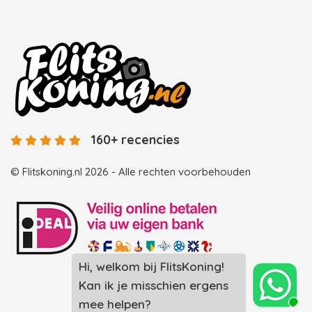
160+ recencies
© Flitskoning.nl 2026 - Alle rechten voorbehouden
Landingspagina overzicht photobooths
Landingspagina overzicht videobooths
Photobooth huren in Spijkenisse