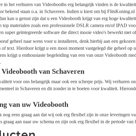
ider in het verhuren van Videobooths erg belangrijk vinden is de kwalite
r bekend staan o.a. in Schaveren. Indien u kiest om bij FlitsKoning.n
an kan u gerust zijn dat u een Videobooth krijgt van erg hoge kwalitei
an top materialen zoals een professionele DSLR camera en/of IPAD voor
n super geïntegreerde software die direct mooie video's bewerkt met 
raf geheel naar wens voor u installeren, denk hierbij aan een gekozen
n of text. Hierdoor krijgt u een mooi moment vastgelegd die geheel op
ens krijgt u enthousiaste begeleiding van een van onze Videobooth me
.
 Videobooth van Schaveren
waliteit voor ons belangrijk maar ook een scherpe prijs. Wij verhuren 
menteel in Schaveren en dit zonder in te boeten voor kwaliteit. Hierond
ing van uw Videobooth
ok nog eens graag aan dat wij ook erg flexibel zijn in onze leveringen 
s graag aan naar uw schema en zijn ook erg flexibel in de periode van 
ducten