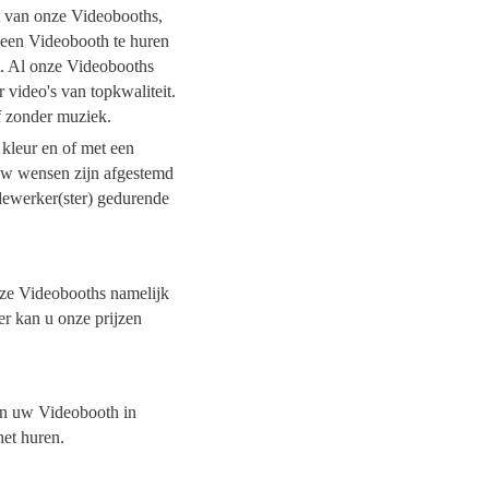
it van onze Videobooths,
l een Videobooth te huren
t. Al onze Videobooths
 video's van topkwaliteit.
of zonder muziek.
 kleur en of met een
 uw wensen zijn afgestemd
dewerker(ster) gedurende
onze Videobooths namelijk
er kan u onze prijzen
van uw Videobooth in
het huren.