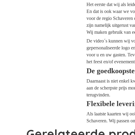
Het eerste dat wij als le
En dat is ook waar we voo
voor de regio Schaveren d
zijn namelijk uitgerust v
Wij maken gebruik van ee
De video´s kunnen wij voo
gepersonaliseerde logo e
voor u en uw gasten. Tev
het feest en/of evenement
De goedkoopste
Daarnaast is niet enkel k
aan de scherpste prijs mo
terugvinden.
Flexibele lever
Als laatste kaarten wij o
Schaveren. Wij passen on
Gerelateerde pro