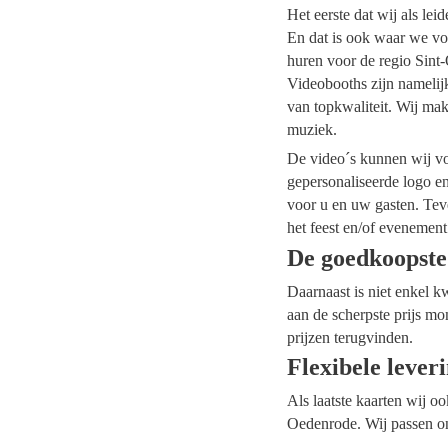
Het eerste dat wij als le
En dat is ook waar we voo
huren voor de regio Sint-
Videobooths zijn namelij
van topkwaliteit. Wij mak
muziek.
De video´s kunnen wij voo
gepersonaliseerde logo e
voor u en uw gasten. Tev
het feest en/of evenement
De goedkoopste
Daarnaast is niet enkel k
aan de scherpste prijs mo
prijzen terugvinden.
Flexibele lever
Als laatste kaarten wij o
Oedenrode. Wij passen on