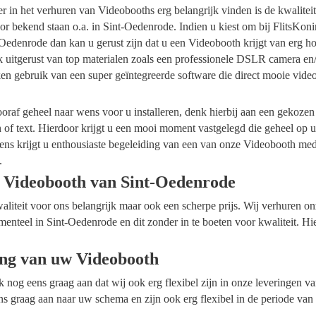
ider in het verhuren van Videobooths erg belangrijk vinden is de kwalite
r bekend staan o.a. in Sint-Oedenrode. Indien u kiest om bij FlitsKon
Oedenrode dan kan u gerust zijn dat u een Videobooth krijgt van erg ho
k uitgerust van top materialen zoals een professionele DSLR camera en
en gebruik van een super geïntegreerde software die direct mooie vide
raf geheel naar wens voor u installeren, denk hierbij aan een gekozen
n of text. Hierdoor krijgt u een mooi moment vastgelegd die geheel op
ens krijgt u enthousiaste begeleiding van een van onze Videobooth me
.
 Videobooth van Sint-Oedenrode
waliteit voor ons belangrijk maar ook een scherpe prijs. Wij verhuren 
menteel in Sint-Oedenrode en dit zonder in te boeten voor kwaliteit. H
ing van uw Videobooth
ok nog eens graag aan dat wij ook erg flexibel zijn in onze leveringen 
s graag aan naar uw schema en zijn ook erg flexibel in de periode van