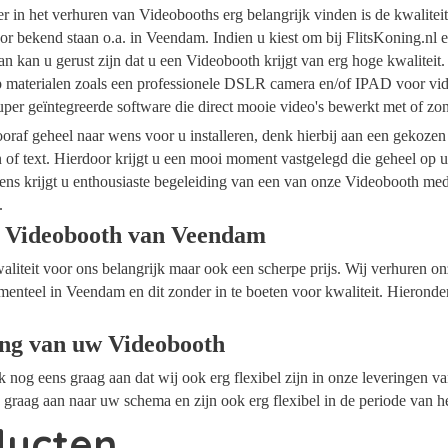
ider in het verhuren van Videobooths erg belangrijk vinden is de kwalite
or bekend staan o.a. in Veendam. Indien u kiest om bij FlitsKoning.nl 
 kan u gerust zijn dat u een Videobooth krijgt van erg hoge kwaliteit
op materialen zoals een professionele DSLR camera en/of IPAD voor vide
per geïntegreerde software die direct mooie video's bewerkt met of z
raf geheel naar wens voor u installeren, denk hierbij aan een gekozen
n of text. Hierdoor krijgt u een mooi moment vastgelegd die geheel op
ens krijgt u enthousiaste begeleiding van een van onze Videobooth me
.
e Videobooth van Veendam
waliteit voor ons belangrijk maar ook een scherpe prijs. Wij verhuren 
menteel in Veendam en dit zonder in te boeten voor kwaliteit. Hieronde
ing van uw Videobooth
ok nog eens graag aan dat wij ook erg flexibel zijn in onze leveringen 
graag aan naar uw schema en zijn ook erg flexibel in de periode van h
ducten