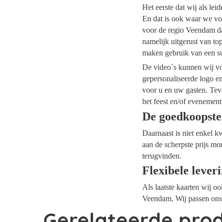
Het eerste dat wij als le
En dat is ook waar we vo
voor de regio Veendam dan
namelijk uitgerust van t
maken gebruik van een su
De video´s kunnen wij voo
gepersonaliseerde logo e
voor u en uw gasten. Tev
het feest en/of evenement
De goedkoopst
Daarnaast is niet enkel k
aan de scherpste prijs mo
terugvinden.
Flexibele lever
Als laatste kaarten wij o
Veendam. Wij passen ons 
Gerelateerde pro