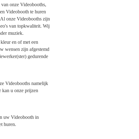
it van onze Videobooths,
een Videobooth te huren
. Al onze Videobooths zijn
o's van topkwaliteit. Wij
onder muziek.
 kleur en of met een
 uw wensen zijn afgestemd
dewerker(ster) gedurende
onze Videobooths namelijk
r kan u onze prijzen
van uw Videobooth in
et huren.