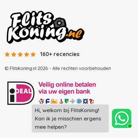
160+ recencies
© Flitskoning.nl 2026 - Alle rechten voorbehouden
Landingspagina overzicht photobooths
Landingspagina overzicht videobooths
Photobooth huren in Spijkenisse