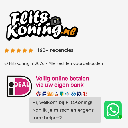
160+ recencies
© Flitskoning.nl 2026 - Alle rechten voorbehouden
Landingspagina overzicht photobooths
Landingspagina overzicht videobooths
Photobooth huren in Spijkenisse