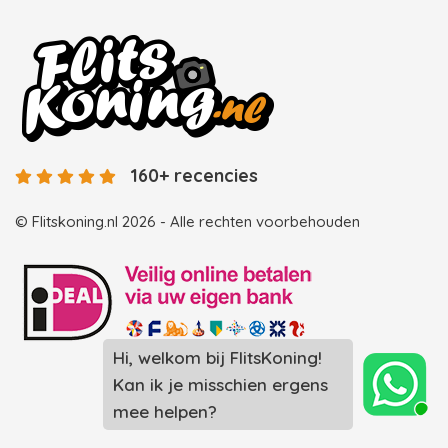
160+ recencies
© Flitskoning.nl 2026 - Alle rechten voorbehouden
Landingspagina overzicht photobooths
Landingspagina overzicht videobooths
Photobooth huren in Spijkenisse